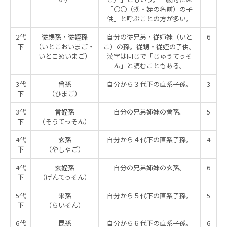
「〇〇（甥・姪の名前）の子
供」と呼ぶことの方が多い。
2代
従甥孫・従姪孫
自分の従兄弟・従姉妹（いと
6
下
（いとこおいまご・
こ）の孫。従甥・従姪の子供。
いとこめいまご）
漢字は同じで「じゅうてっそ
ん」と読むこともある。
3代
曾孫
自分から３代下の直系子孫。
3
下
（ひまご）
3代
曾姪孫
自分の兄弟姉妹の曾孫。
5
下
（そうてっそん）
4代
玄孫
自分から４代下の直系子孫。
4
下
（やしゃご）
4代
玄姪孫
自分の兄弟姉妹の玄孫。
6
下
（げんてっそん）
5代
来孫
自分から５代下の直系子孫。
5
下
（らいそん）
6代
昆孫
自分から６代下の直系子孫。
6