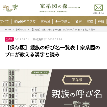
すべて
家系図の作り方
家系図
ルーツ探し
名字
家紋
戸籍
HOME
家系図の森
【保存版】親族の呼び名一覧表｜家系図のプロが教える漢字と読み
話題
[最終更新日]
2019.09.01
2026.07.28
【保存版】親族の呼び名一覧表｜家系図の
プロが教える漢字と読み