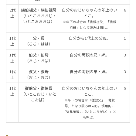
2代
族伯祖父・族伯祖母
自分のおじいちゃんの年上のい
6
上
（いとこおおおじ・
とこ。
いとこおおおば）
※年下の場合は「族叔祖父」「族叔
祖母」となり読みは同じ。
1代
父・母
自分から1代上の父母。
1
上
（ちち・はは）
1代
伯父・伯母
自分の両親の兄・姉。
3
上
（おじ・おば）
1代
叔父・叔母
自分の両親の弟・妹。
3
上
（おじ・おば）
1代
従伯父・従伯母
自分のおじいちゃんの年上のい
5
上
（いとこおじ・いと
とこ。
こおば）
※年下の場合は「従叔父」「従叔
母」となり読みは同じ。慣用的に
「従兄弟違い（いとこちがい）」と
も呼ぶ。