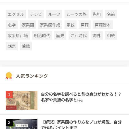
エクセル
テレビ
ルーツ
ルーツの旅
先祖
名前
名字
家系図
家系図作成
家紋
戸籍
戸籍謄本
改製原戸籍
明治時代
歴史
江戸時代
海外
相続
話題
除籍
人気ランキング
自分の名字を調べると昔の身分がわかる！？
1
名家や貴族の名字とは。
【解説】家系図の作り方をプロが解説。自分
2
で作るポイントまで