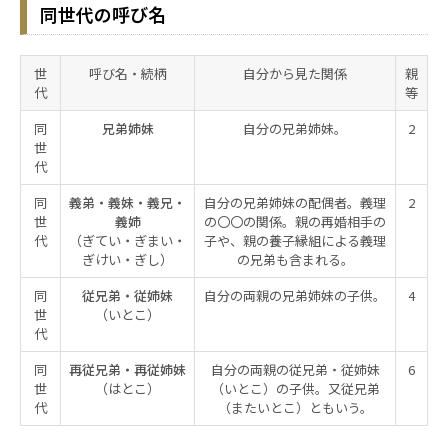
同世代の呼び名
世
呼び名・続柄
自分から見た関係
親
代
等
同
兄弟姉妹
自分の兄弟姉妹。
2
世
代
同
義弟・義妹・義兄・
自分の兄弟姉妹の配偶者。義理
2
世
義姉
の〇〇の関係。親の再婚相手の
代
（ぎてい・ぎまい・
子や、親の養子縁組による義理
ぎけい・ぎし）
の兄弟も含まれる。
同
従兄弟・従姉妹
自分の両親の兄弟姉妹の子供。
4
世
（いとこ）
代
同
再従兄弟・再従姉妹
自分の両親の従兄弟・従姉妹
6
世
（はとこ）
（いとこ）の子供。又従兄弟
代
（またいとこ）ともいう。