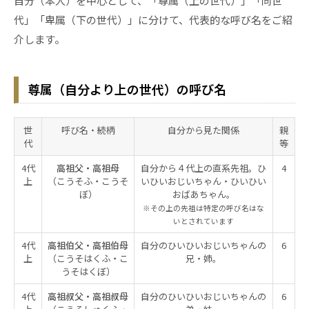
自分（本人）を中心として、「尊属（上の世代）」「同世
代」「卑属（下の世代）」に分けて、代表的な呼び名をご紹
介します。
尊属（自分より上の世代）の呼び名
世
呼び名・続柄
自分から見た関係
親
代
等
4代
高祖父・高祖母
自分から４代上の直系先祖。ひ
4
上
（こうそふ・こうそ
いひいおじいちゃん・ひいひい
ぼ）
おばあちゃん。
※その上の先祖は特定の呼び名はな
いとされています
4代
高祖伯父・高祖伯母
自分のひいひいおじいちゃんの
6
上
（こうそはくふ・こ
兄・姉。
うそはくぼ）
4代
高祖叔父・高祖叔母
自分のひいひいおじいちゃんの
6