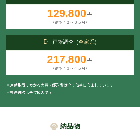
129,800
円
（納期：２～３カ月）
D
戸籍調査
(全家系)
217,800
円
（納期：３～４カ月）
※戸籍取得にかかる実費・郵送費は全て価格に含まれています
※表示価格は全て税込です
納品物