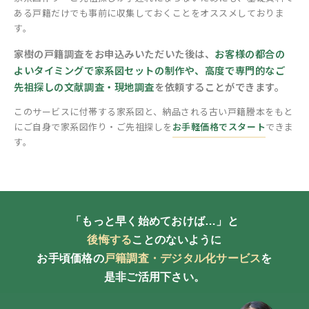
ある戸籍だけでも事前に収集しておくことをオススメしておりま
す。
家樹の戸籍調査をお申込みいただいた後は、
お客様の都合の
よいタイミングで家系図セットの制作や、高度で専門的なご
先祖探しの文献調査・現地調査
を依頼することができます。
このサービスに付帯する家系図と、納品される古い戸籍謄本をもと
に
ご自身で家系図作り・ご先祖探しを
お手軽価格でスタート
できま
す。
「もっと早く始めておけば…」と
後悔する
ことのないように
お手頃価格の
戸籍調査・デジタル化サービス
を
是非ご活用下さい。