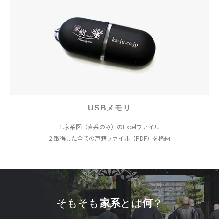
USBメモリ
1.家系図（直系のみ）のExcelファイル
2.取得した全ての戸籍ファイル（PDF）を格納
そもそも
家系
とは
何
？