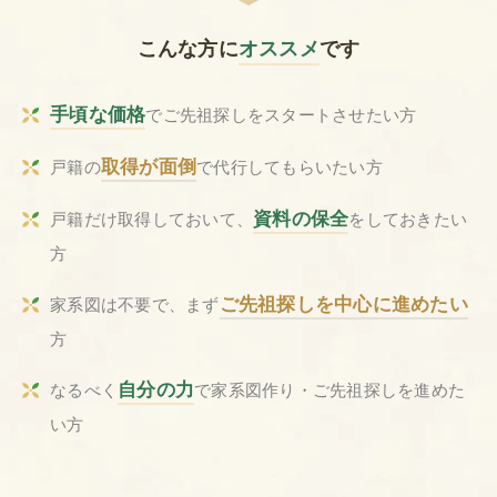
こんな方
に
オススメ
です
手頃な価格
でご先祖探しをスタートさせたい方
取得が面倒
戸籍の
で代行してもらいたい方
資料の保全
戸籍だけ取得しておいて、
をしておきたい
方
ご先祖探しを中心に進めたい
家系図は不要で、まず
方
自分の力
なるべく
で家系図作り・ご先祖探しを進めた
い方