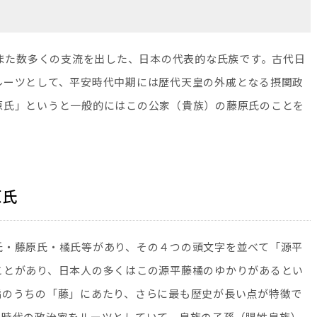
、また数多くの支流を出した、日本の代表的な氏族です。古代日
ルーツとして、平安時代中期には歴代天皇の外戚となる摂関政
原氏」というと一般的にはこの公家（貴族）の藤原氏のことを
原氏
氏・藤原氏・橘氏等があり、その４つの頭文字を並べて「源平
ことがあり、日本人の多くはこの源平藤橘のゆかりがあるとい
橘のうちの「藤」にあたり、さらに最も歴史が長い点が特徴で
鳥時代の政治家をルーツとしていて、皇族の子孫（賜姓皇族）