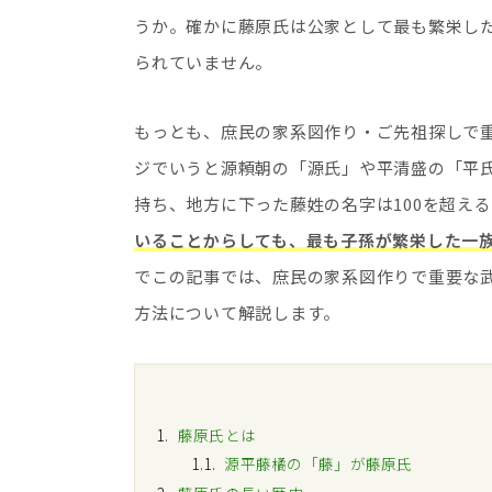
うか。確かに藤原氏は公家として最も繁栄し
られていません。
もっとも、庶民の家系図作り・ご先祖探しで
ジでいうと源頼朝の「源氏」や平清盛の「平
持ち、地方に下った藤姓の名字は100を超え
いることからしても、最も子孫が繁栄した一
でこの記事では、庶民の家系図作りで重要な
方法について解説します。
1
藤原氏とは
1.1
源平藤橘の「藤」が藤原氏