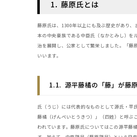
1
藤原氏とは
藤原氏は、1300年以上にも及ぶ歴史があり
本の中央豪族である中臣氏（なかとみし）を
治を展開し、公家として繁栄しました。「藤
いいます。
1.1
源平藤橘の「藤」が藤
氏（うじ）には代表的なものとして源氏・平
藤橘（げんぺいとうきつ）」（四姓）と呼ぶ
われています。藤原氏についてはこの源平藤
す。加えて、中臣鎌足（藤原鎌足）という飛