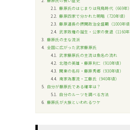
2
藤原氏の長い歴史
2.1
藤原氏のはじまりは飛鳥時代（669年
2.2
藤原四家で分かれた明暗（720年頃）
2.3
藤原道長の摂関政治全盛期（1000年
2.4
武家政権の誕生・公家の衰退（1160
3
藤原氏の主な流派
4
全国に広がった武家藤原氏
4.1
武家藤原氏の主流は魚名の流れ
4.2
北陸の英雄・藤原利仁（910年頃）
4.3
関東の名将・藤原秀郷（930年頃）
4.4
南家為憲流・工藤氏（940年頃）
5
自分が藤原氏である確率は？
5.1
自分のルーツを調べる方法
6
藤原氏が大族といわれるワケ