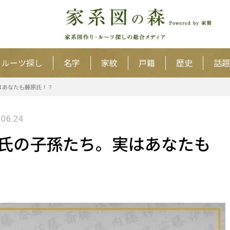
ルーツ探し
名字
家紋
戸籍
歴史
話題
はあなたも藤原氏！？
.06.24
氏の子孫たち。実はあなたも