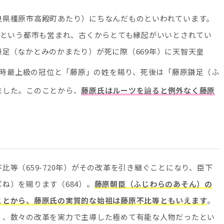
良県橿原市高殿町あたり）にちなんだものといわれています。
」という都市も営まれ、古くからとても縁起がいいとされてい
足（なかとみのかまたり）が死に際（669年）に天智天皇
時最上級の冠位と「藤原」の姓を賜り、死後は「藤原鎌足（ふ
ました。このことから、
藤原氏はルーツを辿ると例外なく藤原
等（659-720年）がその改革を引き継ぐことになり、臣下
ね）を賜ります（684）。
藤原朝臣（ふじわらのあそん）の
ことから、藤原氏の実質的な始祖は藤原不比等ともいえます
。
く、数々の改革を実力で主導した極めて有能な人物だったとい