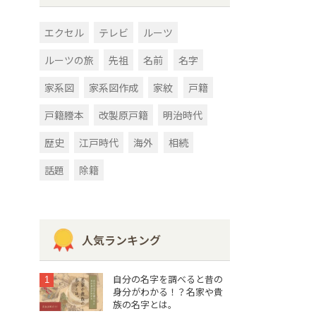
エクセル
テレビ
ルーツ
ルーツの旅
先祖
名前
名字
家系図
家系図作成
家紋
戸籍
戸籍謄本
改製原戸籍
明治時代
歴史
江戸時代
海外
相続
話題
除籍
人気ランキング
自分の名字を調べると昔の
1
身分がわかる！？名家や貴
族の名字とは。