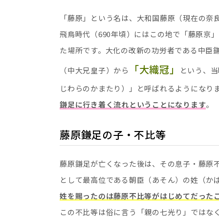
「藤原」という名は、大和国藤原（現在の奈
飛鳥時代（690年頃）にはこの地で「藤原京
た場所です。大化の改新の功労者である中臣鎌
「大織冠」
（中大兄皇子）から
という、当
じわらのかまたり）」と呼ばれるようになり
鎌足に行き着く流れということになります
。
藤原鎌足の子・不比等
藤原鎌足が亡くなった後は、その息子・藤原不比
として最高位である朝臣（あそん）の姓（かば
姓を賜ったのは藤原不比等がはじめてだった
この不比等は俗に言う「親の七光り」ではな