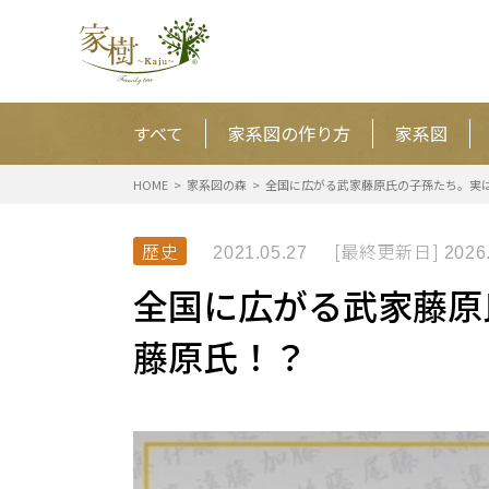
すべて
家系図の作り方
家系図
HOME
家系図の森
全国に広がる武家藤原氏の子孫たち。実
歴史
[最終更新日]
2021.05.27
2026
全国に広がる武家藤原
藤原氏！？