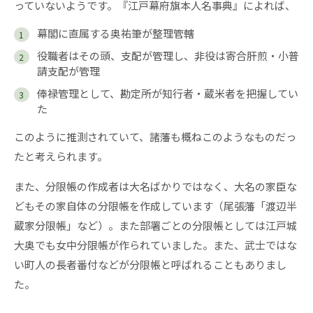
っていないようです。『江戸幕府旗本人名事典』によれば、
幕閣に直属する奥祐筆が整理管轄
役職者はその頭、支配が管理し、非役は寄合肝煎・小普
請支配が管理
俸禄管理として、勘定所が知行者・蔵米者を把握してい
た
このように推測されていて、諸藩も概ねこのようなものだっ
たと考えられます。
また、分限帳の作成者は大名ばかりではなく、大名の家臣な
どもその家自体の分限帳を作成しています（尾張藩「渡辺半
蔵家分限帳」など）。また部署ごとの分限帳としては江戸城
大奥でも女中分限帳が作られていました。また、武士ではな
い町人の長者番付などが分限帳と呼ばれることもありまし
た。