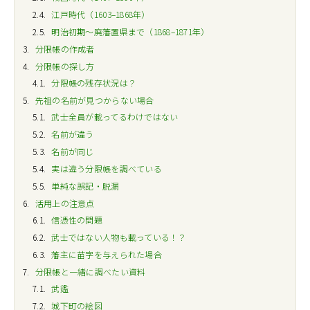
2.4
江戸時代（1603–1868年）
2.5
明治初期～廃藩置県まで（1868–1871年）
3
分限帳の作成者
4
分限帳の探し方
4.1
分限帳の残存状況は？
5
先祖の名前が見つからない場合
5.1
武士全員が載ってるわけではない
5.2
名前が違う
5.3
名前が同じ
5.4
実は違う分限帳を調べている
5.5
単純な誤記・脱漏
6
活用上の注意点
6.1
信憑性の問題
6.2
武士ではない人物も載っている！？
6.3
藩主に苗字を与えられた場合
7
分限帳と一緒に調べたい資料
7.1
武鑑
7.2
城下町の絵図