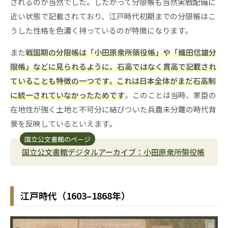
されるのが当然でした。したがって分限帳も当然実戦配備に
近い状態で記載されており、江戸時代初期までの分限帳はこ
うした性格を色濃く持っているのが特徴になります。
また
戦国期の分限帳は「小田原衆所領役帳」や「織田信雄分
限帳」などに見られるように、石高ではなく貫高で記載され
ていることも特徴の一つです。これは日本全体がまだ石高制
に統一されていなかったためです
。このことは当時、家臣の
在地性が強く土地と不可分に結びついた兵農未分離の時代背
景を反映しているといえます。
国立公文書館のページ
国立公文書館デジタルアーカイブ：小田原衆所領役帳
江戸時代（1603–1868年）