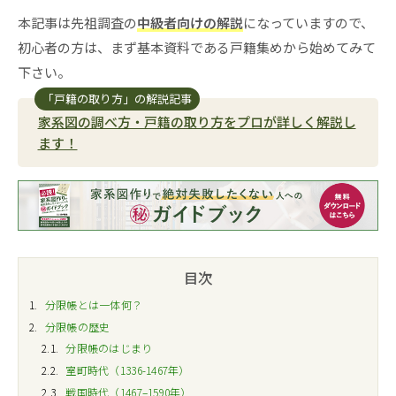
本記事は先祖調査の
中級者向けの解説
になっていますので、
初心者の方は、まず基本資料である戸籍集めから始めてみて
下さい。
「戸籍の取り方」の解説記事
家系図の調べ方・戸籍の取り方をプロが詳しく解説し
ます！
目次
1
分限帳とは一体何？
2
分限帳の歴史
2.1
分限帳のはじまり
2.2
室町時代（1336-1467年）
2.3
戦国時代（1467–1590年）