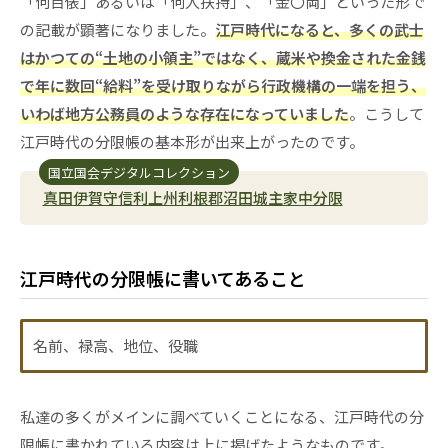
「何百俵」あるいは「何人扶持」、「金〇両」といった形で
の記載が顕著になりました。
江戸時代になると、多くの武士
はかつての“土地の小領主”ではなく、蔵米や換金された金銭
で年に数回“給料”を受け取りながら行政機構の一端を担う、
いわば地方公務員のような存在になっていました
。こうして
江戸時代の分限帳の基本形が出来上がったのです。
国立国会デジタルコレクション
真田伊賀守信利上州利根郡沼田城主家中分限
江戸時代の分限帳に書いてあること
名前、禄高、地位、役職
私達の多くがメインに調べていくことになる、江戸時代の分
限帳に書かれている内容は上に掲げたようなものです。