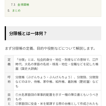
7.3
金禄調帳
8
まとめ
分限帳とは一体何？
まず分限帳の定義、目的や役割などについて解説します。
定
「分限」とは、社会的身分・地位・財産などの意味で、江戸
義
時代、大名の家臣の名前・禄高・地位・役職などを記した帳
面（国史大辞典）
呼
分限帳（ぶげんちょう・ぶんげんちょう）、分限録、分限録
称
などのほか、侍帳、家中帳、給所帳、着到帳（肥前藩）など
も
目
①大名家臣団の軍事的配置を示す一種の陣立書ともいうべき
的
もの
と
②家臣団に役金・米を賦課する際の台帳として作成されたも