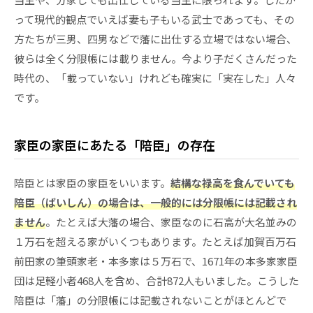
って現代的観点でいえば妻も子もいる武士であっても、その
方たちが三男、四男などで藩に出仕する立場ではない場合、
彼らは全く分限帳には載りません。今より子だくさんだった
時代の、「載っていない」けれども確実に「実在した」人々
です。
家臣の家臣にあたる「陪臣」の存在
陪臣とは家臣の家臣をいいます。
結構な禄高を食んでいても
陪臣（ばいしん）の場合は、一般的には分限帳には記載され
ません
。たとえば大藩の場合、家臣なのに石高が大名並みの
１万石を超える家がいくつもあります。たとえば加賀百万石
前田家の筆頭家老・本多家は５万石で、1671年の本多家家臣
団は足軽小者468人を含め、合計872人もいました。こうした
陪臣は「藩」の分限帳には記載されないことがほとんどで