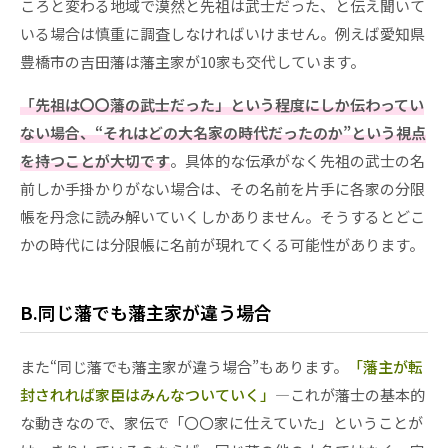
ころと変わる地域で漠然と先祖は武士だった、と伝え聞いて
いる場合は慎重に調査しなければいけません。例えば愛知県
豊橋市の吉田藩は藩主家が10家も交代しています。
「先祖は〇〇藩の武士だった」という程度にしか伝わってい
ない場合、“それはどの大名家の時代だったのか”という視点
を持つことが大切です
。具体的な伝承がなく先祖の武士の名
前しか手掛かりがない場合は、その名前を片手に各家の分限
帳を丹念に読み解いていくしかありません。そうするとどこ
かの時代には分限帳に名前が現れてくる可能性があります。
B.同じ藩でも藩主家が違う場合
また“同じ藩でも藩主家が違う場合”もあります。
「藩主が転
封されれば家臣はみんなついていく」
―これが藩士の基本的
な動きなので、家伝で「〇〇家に仕えていた」ということが