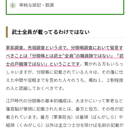
単純な誤記・脱漏
武士全員が載ってるわけではない
家系調査、先祖調査という点で、分限帳調査において留意す
べきことは「分限帳とは武士“全員”の職員録ではない」「武
士の戸籍簿ではない」ということです
。驚かれる方もいらっ
しゃいますが、分限帳に記載されている人々は、その藩に仕
えた中間や足軽までを含めた人々のうち、概ね１、２割程度
の人と認識しておくべきです。
江戸時代の分限帳の基本的構成は、大まかにいって家老など
藩首脳が筆頭に記載されたあとは、番方と役方、その他が記
載されています。番方（軍事担当）は番頭（ばんがしら）や
組頭（くみがしら）以外は主立つ士分を除けば名前の記載が