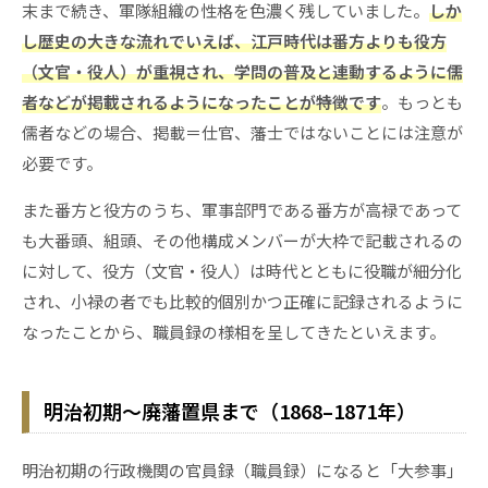
末まで続き、軍隊組織の性格を色濃く残していました。
しか
し歴史の大きな流れでいえば、江戸時代は番方よりも役方
（文官・役人）が重視され、学問の普及と連動するように儒
者などが掲載されるようになったことが特徴です
。もっとも
儒者などの場合、掲載＝仕官、藩士ではないことには注意が
必要です。
また番方と役方のうち、軍事部門である番方が高禄であって
も大番頭、組頭、その他構成メンバーが大枠で記載されるの
に対して、役方（文官・役人）は時代とともに役職が細分化
され、小禄の者でも比較的個別かつ正確に記録されるように
なったことから、職員録の様相を呈してきたといえます。
明治初期～廃藩置県まで（1868–1871年）
明治初期の行政機関の官員録（職員録）になると「大参事」