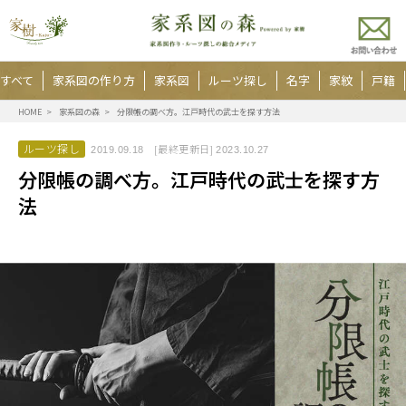
すべて
家系図の作り方
家系図
ルーツ探し
名字
家紋
戸籍
HOME
家系図の森
分限帳の調べ方。江戸時代の武士を探す方法
ルーツ探し
[最終更新日]
2019.09.18
2023.10.27
分限帳の調べ方。江戸時代の武士を探す方
法