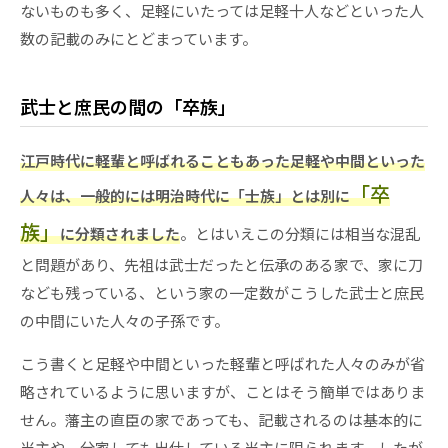
ないものも多く、足軽にいたっては足軽十人などといった人
数の記載のみにとどまっています。
武士と庶民の間の「卒族」
江戸時代に軽輩と呼ばれることもあった足軽や中間といった
「卒
人々は、一般的には明治時代に「士族」とは別に
族」
に分類されました
。とはいえこの分類には相当な混乱
と問題があり、先祖は武士だったと伝承のある家で、家に刀
なども残っている、という家の一定数がこうした武士と庶民
の中間にいた人々の子孫です。
こう書くと足軽や中間といった軽輩と呼ばれた人々のみが省
略されているように思いますが、ことはそう簡単ではありま
せん。藩主の直臣の家であっても、記載されるのは基本的に
当主や、分家しても出仕している当主に限られます。したが