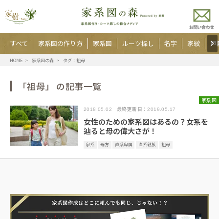
すべて
家系図の作り方
家系図
ルーツ探し
名字
家紋
戸
HOME
家系図の森
タグ：祖母
「祖母」 の記事一覧
家系図
最終更新日：
2018.05.02
2019.05.17
女性のための家系図はあるの？女系を
辿ると母の偉大さが！
家系
母方
直系卑属
直系親族
祖母