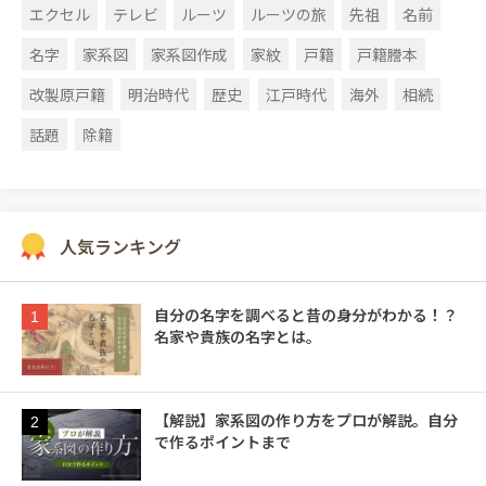
エクセル
テレビ
ルーツ
ルーツの旅
先祖
名前
名字
家系図
家系図作成
家紋
戸籍
戸籍謄本
改製原戸籍
明治時代
歴史
江戸時代
海外
相続
話題
除籍
人気ランキング
自分の名字を調べると昔の身分がわかる！？
1
名家や貴族の名字とは。
【解説】家系図の作り方をプロが解説。自分
2
で作るポイントまで